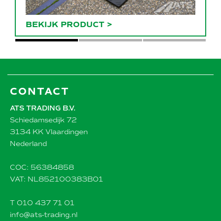
BEKIJK PRODUCT
>
CONTACT
ATS TRADING B.V.
Schiedamsedijk 72
3134 KK Vlaardingen
Nederland
COC: 56384858
VAT: NL852100383B01
T 010 437 71 01
info@ats-trading.nl