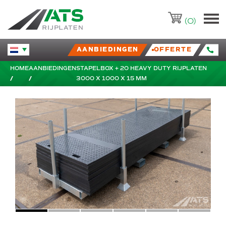
ATS-Trading.nl
(0)
AANBIEDINGEN
OFFERTE
Huidige taal veranderen.
HOME
AANBIEDINGEN
STAPELBOX + 20 HEAVY DUTY RIJPLATEN
3000 X 1000 X 15 MM