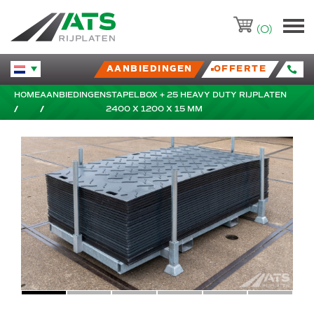
ATS-Trading.nl
(0)
AANBIEDINGEN
OFFERTE
Huidige taal veranderen.
HOME
AANBIEDINGEN
STAPELBOX + 25 HEAVY DUTY RIJPLATEN
2400 X 1200 X 15 MM