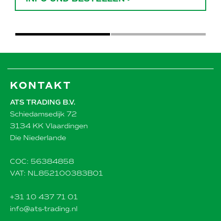
KONTAKT
ATS TRADING B.V.
Schiedamsedijk 72
3134 KK Vlaardingen
Die Niederlande
COC: 56384858
VAT: NL852100383B01
+31 10 437 71 01
info@ats-trading.nl