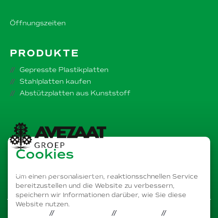
Öffnungszeiten
PRODUKTE
Gepresste Plastikplatten
Stahlplatten kaufen
Abstützplatten aus Kunststoff
Cookies
Teil von dem
AVEZAAT Unternehmensgruppe
Um einen personalisierten, reaktionsschnellen Service
bereitzustellen und die Website zu verbessern,
speichern wir Informationen darüber, wie Sie diese
Website nutzen.
PRIVACY
DISCLAIMER
COOKIES