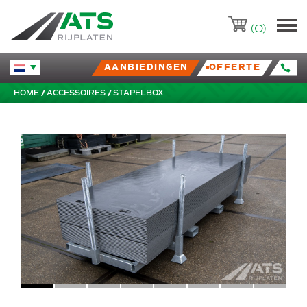
ATS-Trading.nl
(0)
AANBIEDINGEN
OFFERTE
Huidige taal veranderen.
HOME
ACCESSOIRES
STAPELBOX