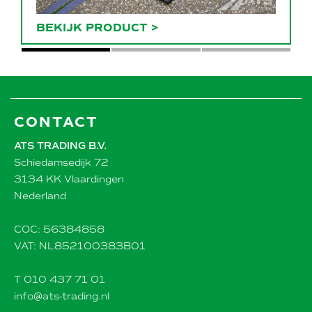
BEKIJK PRODUCT
>
CONTACT
ATS TRADING B.V.
Schiedamsedijk 72
3134 KK Vlaardingen
Nederland
COC: 56384858
VAT: NL852100383B01
T 010 437 71 01
info@ats-trading.nl