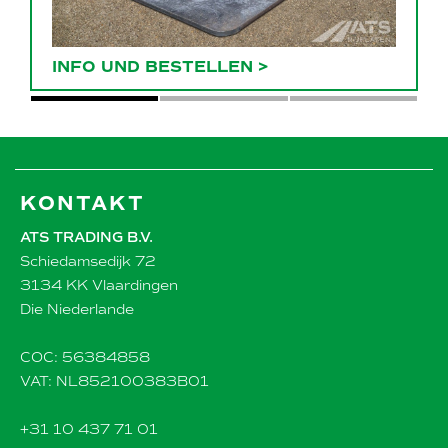
INFO UND BESTELLEN
>
KONTAKT
ATS TRADING B.V.
Schiedamsedijk 72
3134 KK Vlaardingen
Die Niederlande
COC: 56384858
VAT: NL852100383B01
+31 10 437 71 01