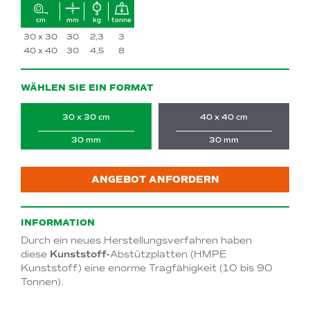
cm
mm
kg
tonne
30 x 30
30
2,3
3
40 x 40
30
4,5
8
WÄHLEN SIE EIN FORMAT
30 x 30 cm
40 x 40 cm
30 mm
30 mm
ANGEBOT ANFORDERN
INFORMATION
Durch ein neues Herstellungsverfahren haben
diese
Kunststoff-
Abstützplatten
(HMPE
Kunststoff) eine enorme Tragfähigkeit (10 bis 90
Tonnen).